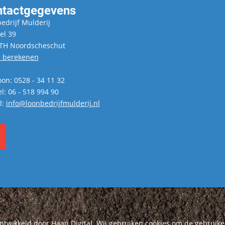
tactgegevens
edrijf Mulderij
el 39
TH Noordscheschut
 berekenen
oon: 0528 - 34 11 32
l: 06 - 518 994 90
l:
info@loonbedrijfmulderij.nl
ontwikkeld door
Haan Digital
. Wij gebruiken cookies om de gebruike