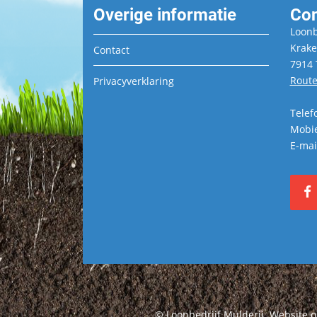
Overige informatie
Con
Loonb
Krake
Contact
7914 
Route
Privacyverklaring
Telef
Mobie
E-mai
© Loonbedrijf Mulderij. Website 