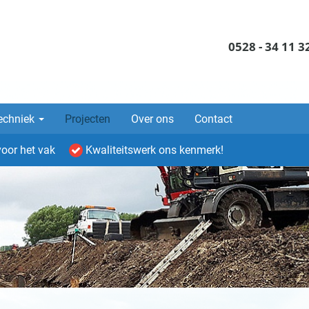
0528 - 34 11 3
techniek
Projecten
Over ons
Contact
voor het vak
Kwaliteitswerk ons kenmerk!